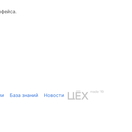
рфейса.
ии
База знаний
Новости