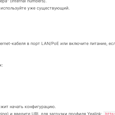
а" (Internal numbers).
 используйте уже существующий.
rnet-кабеля в порт LAN/PoE или включите питание, ес
х:
ожит начать конфигурацию.
ing) и введите URL для загрузки профиля Yealink:
http