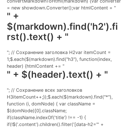
convertMarkdownToHtml(markdown) {var converter
= new showdown.Converter();var htmlContent = "
" +
$(markdown).find('h2').fi
rst().text() + "
"; // Сохранение заголовка H2var itemCount =
1;$.each($(markdown).find("h3"), function(index,
header) {htmlContent += "
" + $(header).text() + "
"; // Сохранение всех заголовков
H3itemCount++;});$.each($(markdown).find("*"),
function (i, domNode) { var className =
$(domNode)[0].className;
if(className.indexOf('title') !== -1) {
if(!$('.content').children().filter('[data-h2="' +