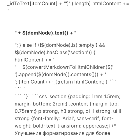
_idToText[itemCount] + '"]' ).length) htmlContent +=
"
" + $(domNode).text() + "
"; } else if (!$(domNode).is(':empty') &&
!$(domNode).hasClass('section')) {
htmlContent += '
' + $(convertMarkdownToHtmlChildren($('
').append($(domNode)).contents())) + '
'; }itemCount++; });return htmlContent; } ```
``` `
``` `}` ```css .section {padding: 1rem 1.5rem;
margin-bottom: 2rem;} .content {margin-top:
0.75rem;} p strong, h3 strong, ol li strong, ul li
strong {font-family: 'Arial', sans-serif; font-
weight: bold; text-transform: uppercase;} /*
Улучшение форматирования для более