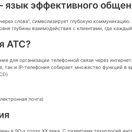
— язык эффективного общен
 через слова", символизирует глубокую коммуникацию.
овня глубины взаимодействия с клиентами, где каждый 
я АТС?
ие для организации телефонной связи через интернет
, так и IP-телефония собирает множество функций в е
CD)
лектронная почта)
ия
ны в 90-х годах XX века. С развитием технологий инт