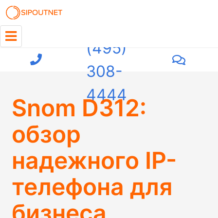
+7
(495)
308-
4444
Snom D312:
обзор
надежного IP-
телефона для
бизнеса