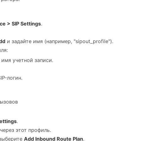
ce > SIP Settings
.
dd
и задайте имя (например, "sipout_profile").
ля:
 имя учетной записи.
SIP-логин.
вызовов
ettings
.
через этот профиль.
 выберите
Add Inbound Route Plan
.