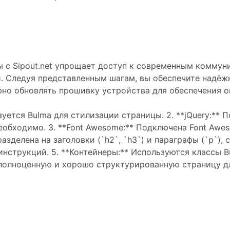
 с Sipout.net упрощает доступ к современным коммун
 Следуя представленным шагам, вы обеспечите надёжн
рно обновлять прошивку устройства для обеспечения 
зуется Bulma для стилизации страницы. 2. **jQuery:**
необходимо. 3. **Font Awesome:** Подключена Font Awe
зделена на заголовки (`h2`, `h3`) и параграфы (`p`)
нструкций. 5. **Контейнеры:** Используются классы B
 полноценную и хорошо структурированную страницу д