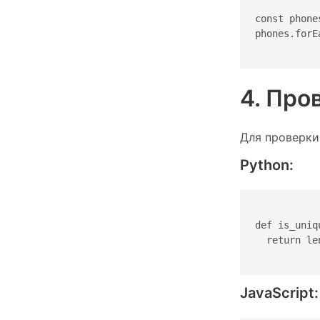
const phone
phones.forE
4. Про
Для проверки,
Python:
def is_uniq
  return le
JavaScript: