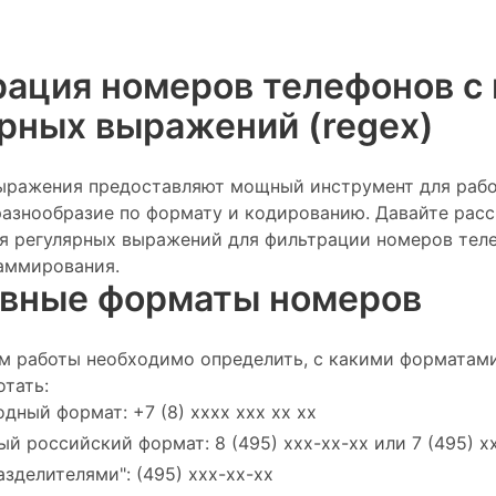
рация номеров телефонов 
рных выражений (regex)
ыражения предоставляют мощный инструмент для рабо
разнообразие по формату и кодированию. Давайте рас
я регулярных выражений для фильтрации номеров тел
аммирования.
овные форматы номеров
м работы необходимо определить, с какими форматам
отать:
ный формат: +7 (8) xxxx xxx xx xx
й российский формат: 8 (495) xxx-xx-xx или 7 (495) x
азделителями": (495) xxx-xx-xx