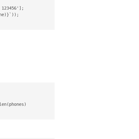
123456'];

e)}`));

en(phones)
