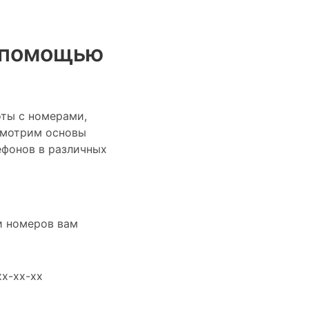
с помощью
ты с номерами,
смотрим основы
ефонов в различных
и номеров вам
xx-xx-xx