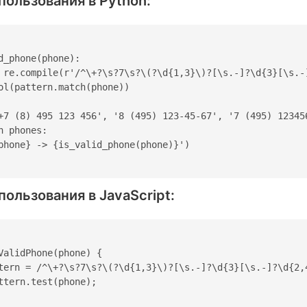
ользования в Python:
d_phone(phone):

 re.compile(r'/^\+?\s?7\s?\(?\d{1,3}\)?[\s.-]?\d{3}[\s.-]
ol(pattern.match(phone))

+7 (8) 495 123 456', '8 (495) 123-45-67', '7 (495) 123456
n phones:

phone} -> {is_valid_phone(phone)}')

ользования в JavaScript:
ValidPhone(phone) {

tern = /^\+?\s?7\s?\(?\d{1,3}\)?[\s.-]?\d{3}[\s.-]?\d{2,4
ttern.test(phone);
