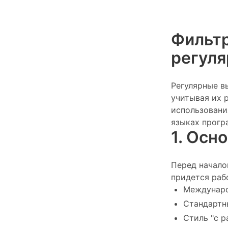
Фильт
регуля
Регулярные в
учитывая их 
использовани
языках прогр
1. Осн
Перед начало
придется раб
Международ
Стандартны
Стиль "с р