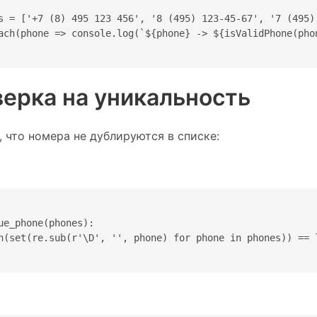
s = ['+7 (8) 495 123 456', '8 (495) 123-45-67', '7 (495) 
ach(phone => console.log(`${phone} -> ${isValidPhone(phon
верка на уникальность
 что номера не дублируются в списке:
ue_phone(phones):

n(set(re.sub(r'\D', '', phone) for phone in phones)) == l