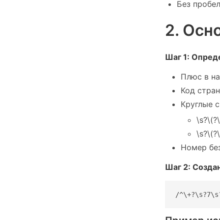
Без пробел
2. Осн
Шаг 1: Опред
Плюс в на
Код страны
Круглые с
\s?\(
\s?\(
Номер без
Шаг 2: Созда
/^\+?\s?7\s