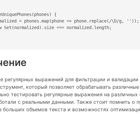
eUniquePhones(phones) {

malized = phones.map(phone => phone.replace(/\D/g, ''));

w Set(normalized).size === normalized.length;

чение
е регулярных выражений для фильтрации и валидации
трумент, который позволяет обрабатывать различные
ьно тестировать регулярные выражения на различных 
ботали с реальными данными. Также стоит помнить о 
е больших объемов текста и возможностях оптимизаци