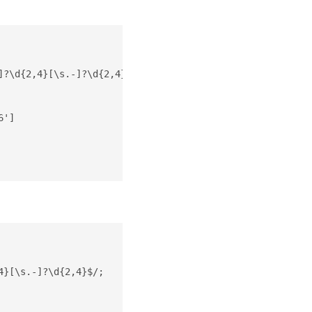
?\d{2,4}[\s.-]?\d{2,4}$/')

']

}[\s.-]?\d{2,4}$/;
