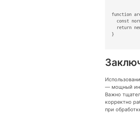
function ar
  const nor
  return ne
}

Заклю
Использовани
— мощный инс
Важно тщател
корректно ра
при обработк