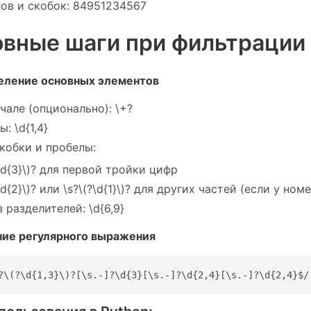
ов и скобок: 84951234567
овные шаги при фильтрации
еление основных элементов
чале (опционально): \+?
: \d{1,4}
кобки и пробелы:
?\d{3}\)? для первой тройки цифр
?\d{2}\)? или \s?\(?\d{1}\)? для других частей (если у н
 разделителей: \d{6,9}
ние регулярного выражения
?\(?\d{1,3}\)?[\s.-]?\d{3}[\s.-]?\d{2,4}[\s.-]?\d{2,4}$/