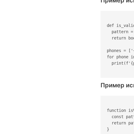
Пример исп
def is_vali
  pattern =
  return bo
phones = ['
for phone i
  print(f'{
Пример исп
function is
  const pat
  return pa
}
