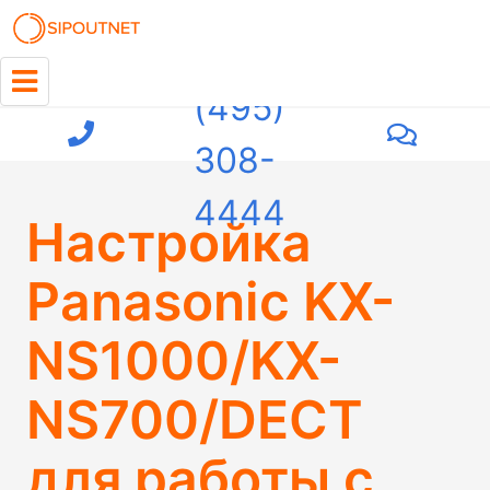
+7
(495)
308-
4444
Настройка
Panasonic KX-
NS1000/KX-
NS700/DECT
для работы с