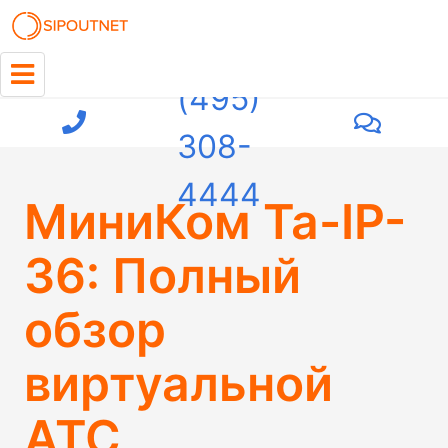
+7
(495)
308-
4444
МиниКом Та-IP-
36: Полный
обзор
виртуальной
АТС