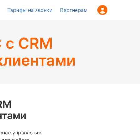
Тарифы на звонки
Партнёрам
С с CRM
клиентами
CRM
нтами
вное управление