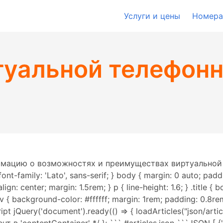
Услуги и цены
Номера
туальной телефон
мацию о возможностях и преимуществах виртуальной
font-family: 'Lato', sans-serif; } body { margin: 0 auto; p
align: center; margin: 1.5rem; } p { line-height: 1.6; } .title 
 { background-color: #ffffff; margin: 1rem; padding: 0.8re
pt jQuery('document').ready(() => { loadArticles("json/articles