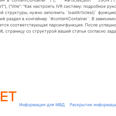
 'contentContainer' */ }; ``` #articles.json ```JSON [ {
1"}, {"title": "Как настроить IVR систему: подробное руков
й структуры, нужно заполнить `loadArticles()` функци
 раздел в контейнер `#contentContainer`. В зависим
ется соответствующая парсингфункция. После успешной
L страницу со структурой вашей статьи согласно зад
Информация для МВД
Раскрытие информац