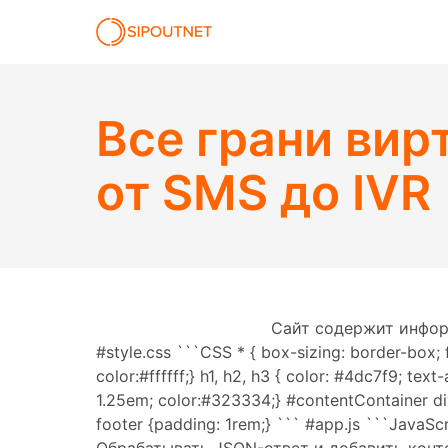
Все грани вир
от SMS до IVR
Сайт содержит инфор
#style.css ```CSS * { box-sizing: border-box; 
color:#ffffff;} h1, h2, h3 { color: #4dc7f9; text-
1.25em; color:#323334;} #contentContainer div
footer {padding: 1rem;} ```
#app.js ```JavaScri