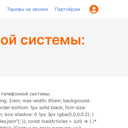
Тарифы на звонки
Партнёрам
ной системы:
 телефонной системы.
adding: 2rem; max-width: 85em; background-
{ border-bottom: 1px solid black; font-size:
m; box-shadow: 0 1px 3px rgba(0,0,0,0.2); }
.json"); }); const loadArticles = (url) => { /*