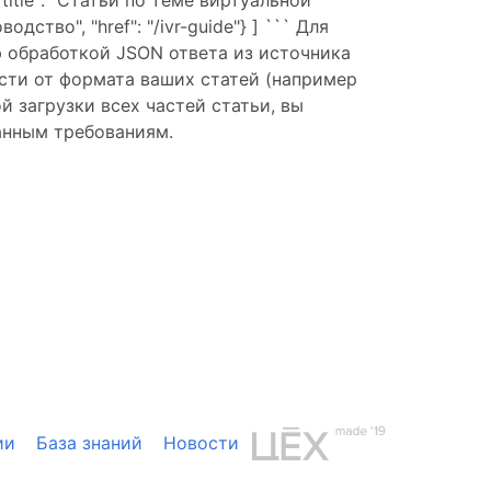
"title": "Статьи по теме виртуальной
одство", "href": "/ivr-guide"} ] ``` Для
ю обработкой JSON ответа из источника
ости от формата ваших статей (например
 загрузки всех частей статьи, вы
анным требованиям.
ии
База знаний
Новости